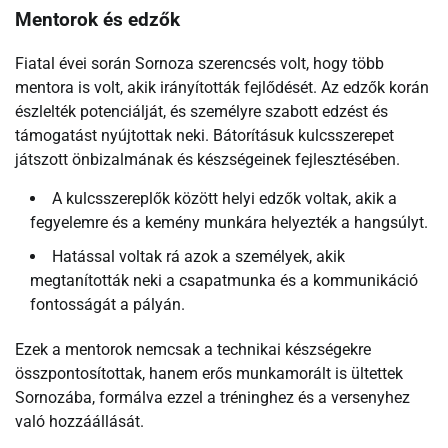
Mentorok és edzők
Fiatal évei során Sornoza szerencsés volt, hogy több
mentora is volt, akik irányították fejlődését. Az edzők korán
észlelték potenciálját, és személyre szabott edzést és
támogatást nyújtottak neki. Bátorításuk kulcsszerepet
játszott önbizalmának és készségeinek fejlesztésében.
A kulcsszereplők között helyi edzők voltak, akik a
fegyelemre és a kemény munkára helyezték a hangsúlyt.
Hatással voltak rá azok a személyek, akik
megtanították neki a csapatmunka és a kommunikáció
fontosságát a pályán.
Ezek a mentorok nemcsak a technikai készségekre
összpontosítottak, hanem erős munkamorált is ültettek
Sornozába, formálva ezzel a tréninghez és a versenyhez
való hozzáállását.