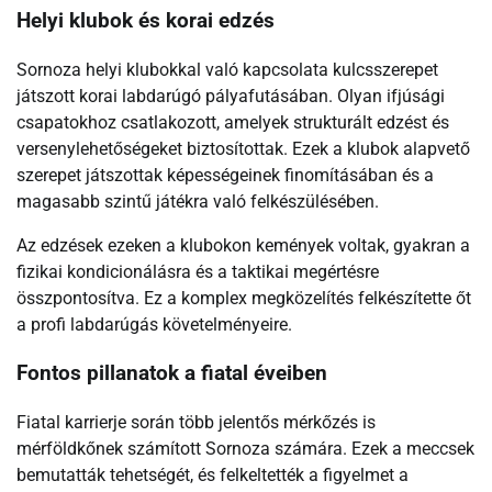
Helyi klubok és korai edzés
Sornoza helyi klubokkal való kapcsolata kulcsszerepet
játszott korai labdarúgó pályafutásában. Olyan ifjúsági
csapatokhoz csatlakozott, amelyek strukturált edzést és
versenylehetőségeket biztosítottak. Ezek a klubok alapvető
szerepet játszottak képességeinek finomításában és a
magasabb szintű játékra való felkészülésében.
Az edzések ezeken a klubokon kemények voltak, gyakran a
fizikai kondicionálásra és a taktikai megértésre
összpontosítva. Ez a komplex megközelítés felkészítette őt
a profi labdarúgás követelményeire.
Fontos pillanatok a fiatal éveiben
Fiatal karrierje során több jelentős mérkőzés is
mérföldkőnek számított Sornoza számára. Ezek a meccsek
bemutatták tehetségét, és felkeltették a figyelmet a