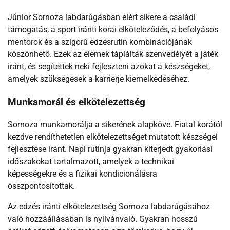
Júnior Sornoza labdarúgásban elért sikere a családi
támogatás, a sport iránti korai elköteleződés, a befolyásos
mentorok és a szigorú edzésrutin kombinációjának
köszönhető. Ezek az elemek táplálták szenvedélyét a játék
iránt, és segítettek neki fejleszteni azokat a készségeket,
amelyek szükségesek a karrierje kiemelkedéséhez.
Munkamorál és elkötelezettség
Sornoza munkamorálja a sikerének alapköve. Fiatal korától
kezdve rendíthetetlen elkötelezettséget mutatott készségei
fejlesztése iránt. Napi rutinja gyakran kiterjedt gyakorlási
időszakokat tartalmazott, amelyek a technikai
képességekre és a fizikai kondicionálásra
összpontosítottak.
Az edzés iránti elkötelezettség Sornoza labdarúgásához
való hozzáállásában is nyilvánvaló. Gyakran hosszú