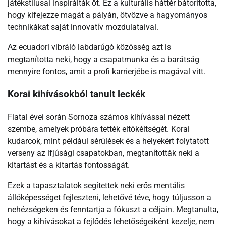
játékstílusai inspirálták őt. Ez a kulturális háttér bátorította,
hogy kifejezze magát a pályán, ötvözve a hagyományos
technikákat saját innovatív mozdulataival.
Az ecuadori vibráló labdarúgó közösség azt is
megtanította neki, hogy a csapatmunka és a barátság
mennyire fontos, amit a profi karrierjébe is magával vitt.
Korai kihívásokból tanult leckék
Fiatal évei során Sornoza számos kihívással nézett
szembe, amelyek próbára tették eltökéltségét. Korai
kudarcok, mint például sérülések és a helyekért folytatott
verseny az ifjúsági csapatokban, megtanították neki a
kitartást és a kitartás fontosságát.
Ezek a tapasztalatok segítettek neki erős mentális
állóképességet fejleszteni, lehetővé téve, hogy túljusson a
nehézségeken és fenntartja a fókuszt a céljain. Megtanulta,
hogy a kihívásokat a fejlődés lehetőségeiként kezelje, nem