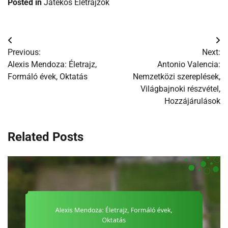
Posted in
Játékos Életrajzok
Post
Previous:
Next:
navigation
Alexis Mendoza: Életrajz,
Antonio Valencia:
Formáló évek, Oktatás
Nemzetközi szereplések,
Világbajnoki részvétel,
Hozzájárulások
Related Posts