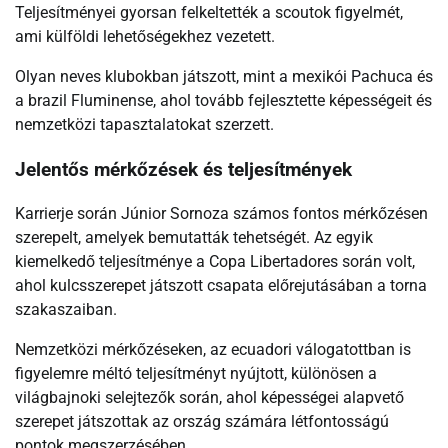
Teljesítményei gyorsan felkeltették a scoutok figyelmét,
ami külföldi lehetőségekhez vezetett.
Olyan neves klubokban játszott, mint a mexikói Pachuca és
a brazil Fluminense, ahol tovább fejlesztette képességeit és
nemzetközi tapasztalatokat szerzett.
Jelentős mérkőzések és teljesítmények
Karrierje során Júnior Sornoza számos fontos mérkőzésen
szerepelt, amelyek bemutatták tehetségét. Az egyik
kiemelkedő teljesítménye a Copa Libertadores során volt,
ahol kulcsszerepet játszott csapata előrejutásában a torna
szakaszaiban.
Nemzetközi mérkőzéseken, az ecuadori válogatottban is
figyelemre méltó teljesítményt nyújtott, különösen a
világbajnoki selejtezők során, ahol képességei alapvető
szerepet játszottak az ország számára létfontosságú
pontok megszerzésében.