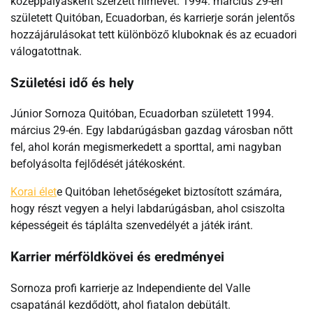
középpályásként szerzett hírnevet. 1994. március 29-én
született Quitóban, Ecuadorban, és karrierje során jelentős
hozzájárulásokat tett különböző kluboknak és az ecuadori
válogatottnak.
Születési idő és hely
Júnior Sornoza Quitóban, Ecuadorban született 1994.
március 29-én. Egy labdarúgásban gazdag városban nőtt
fel, ahol korán megismerkedett a sporttal, ami nagyban
befolyásolta fejlődését játékosként.
Korai élet
e Quitóban lehetőségeket biztosított számára,
hogy részt vegyen a helyi labdarúgásban, ahol csiszolta
képességeit és táplálta szenvedélyét a játék iránt.
Karrier mérföldkövei és eredményei
Sornoza profi karrierje az Independiente del Valle
csapatánál kezdődött, ahol fiatalon debütált.