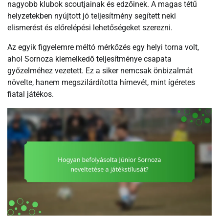
nagyobb klubok scoutjainak és edzőinek. A magas tétű
helyzetekben nyújtott jó teljesítmény segített neki
elismerést és előrelépési lehetőségeket szerezni.
Az egyik figyelemre méltó mérkőzés egy helyi torna volt,
ahol Sornoza kiemelkedő teljesítménye csapata
győzelméhez vezetett. Ez a siker nemcsak önbizalmát
növelte, hanem megszilárdította hírnevét, mint ígéretes
fiatal játékos.