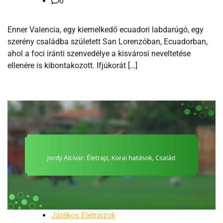
0
Enner Valencia, egy kiemelkedő ecuadori labdarúgó, egy
szerény családba született San Lorenzóban, Ecuadorban,
ahol a foci iránti szenvedélye a kisvárosi neveltetése
ellenére is kibontakozott. Ifjúkorát […]
Játékos Életrajzok