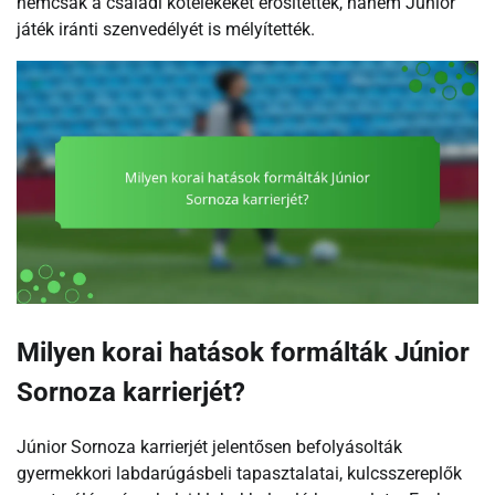
nemcsak a családi kötelékeket erősítették, hanem Júnior
játék iránti szenvedélyét is mélyítették.
Milyen korai hatások formálták Júnior
Sornoza karrierjét?
Júnior Sornoza karrierjét jelentősen befolyásolták
gyermekkori labdarúgásbeli tapasztalatai, kulcsszereplők