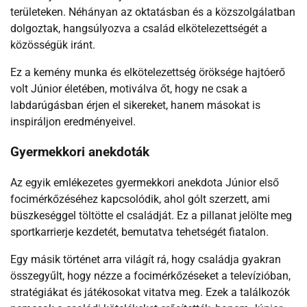
területeken. Néhányan az oktatásban és a közszolgálatban
dolgoztak, hangsúlyozva a család elkötelezettségét a
közösségük iránt.
Ez a kemény munka és elkötelezettség öröksége hajtóerő
volt Júnior életében, motiválva őt, hogy ne csak a
labdarúgásban érjen el sikereket, hanem másokat is
inspiráljon eredményeivel.
Gyermekkori anekdoták
Az egyik emlékezetes gyermekkori anekdota Júnior első
focimérkőzéséhez kapcsolódik, ahol gólt szerzett, ami
büszkeséggel töltötte el családját. Ez a pillanat jelölte meg
sportkarrierje kezdetét, bemutatva tehetségét fiatalon.
Egy másik történet arra világít rá, hogy családja gyakran
összegyűlt, hogy nézze a focimérkőzéseket a televízióban,
stratégiákat és játékosokat vitatva meg. Ezek a találkozók