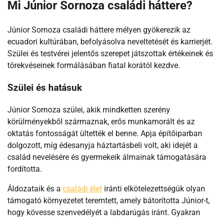
Mi Júnior Sornoza családi háttere?
Júnior Sornoza családi háttere mélyen gyökerezik az
ecuadori kultúrában, befolyásolva neveltetését és karrierjét.
Szülei és testvérei jelentős szerepet játszottak értékeinek és
törekvéseinek formálásában fiatal korától kezdve.
Szülei és hatásuk
Júnior Sornoza szülei, akik mindketten szerény
körülményekből származnak, erős munkamorált és az
oktatás fontosságát ültették el benne. Apja építőiparban
dolgozott, míg édesanyja háztartásbeli volt, aki idejét a
család nevelésére és gyermekeik álmainak támogatására
fordította.
Áldozataik és a
családi élet
iránti elkötelezettségük olyan
támogató környezetet teremtett, amely bátorította Júnior-t,
hogy kövesse szenvedélyét a labdarúgás iránt. Gyakran