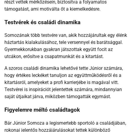
részt vettek mérkőzésein, biztosítva a folyamatos
támogatást, ami motiválta őt a kiemelkedésre.
Testvérek és családi dinamika
Sornozának több testvére van, akik hozzájárultak egy élénk
háztartás kialakulásához, tele versennyel és barátsággal.
Gyermekkorukban gyakran játszottak együtt focit az
utcákon, erősítve a csapatmunkát és a kitartást.
A szoros családi dinamika lehetővé tette Júnior számára,
hogy értékes leckéket tanuljon az együttműködésről és a
kitartásról, amelyeket a profi karrierjébe is magával vitt.
Testvérei is inspirációt jelentettek számára, mindannyian
saját útjaikat járva, miközben támogatták egymást.
Figyelemre méltó családtagok
Bár Júnior Sornoza a legismertebb sportoló a családjában,
rokonai jelentős hozzájárulásokat tettek különböző