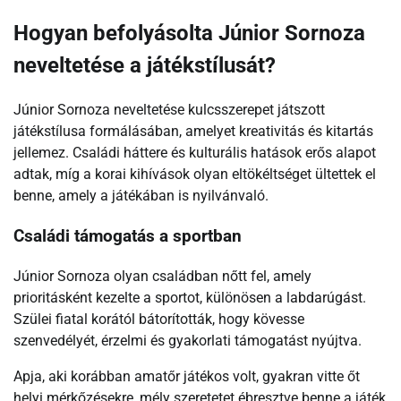
Hogyan befolyásolta Júnior Sornoza
neveltetése a játékstílusát?
Júnior Sornoza neveltetése kulcsszerepet játszott
játékstílusa formálásában, amelyet kreativitás és kitartás
jellemez. Családi háttere és kulturális hatások erős alapot
adtak, míg a korai kihívások olyan eltökéltséget ültettek el
benne, amely a játékában is nyilvánvaló.
Családi támogatás a sportban
Júnior Sornoza olyan családban nőtt fel, amely
prioritásként kezelte a sportot, különösen a labdarúgást.
Szülei fiatal korától bátorították, hogy kövesse
szenvedélyét, érzelmi és gyakorlati támogatást nyújtva.
Apja, aki korábban amatőr játékos volt, gyakran vitte őt
helyi mérkőzésekre, mély szeretetet ébresztve benne a játék