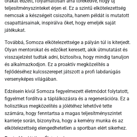
órákat edzett, folyamatosan arra törekedve, hogy új
teljesítményszinteket érjen el. Ez a szintű elkötelezettség
nemcsak a készségeit csiszolta, hanem példát is mutatott
csapattársainak, inspirálva őket, hogy emeljék saját
játékukat.
Továbbá, Sornoza elkötelezettsége a pályán túl is kiterjedt.
Olyan mentorokat és edzőket keresett, akik útmutatást és
visszajelzést tudtak adni, biztosítva, hogy mindig tanuljon
és alkalmazkodjon. Ez a proaktív megközelítés a
fejlődéséhez kulcsszerepet játszott a profi labdarúgás
versenyképes világában.
Edzésein kívül Sornoza fegyelmezett életmódot folytatott,
figyelmet fordítva a táplálkozásra és a regenerációra. Ez a
holisztikus megközelítés a jólétéhez lehetővé tette
számára, hogy fenntartsa a magas teljesítményszintet
karrierje során, bizonyítva, hogy a kemény munka és az
elkötelezettség elengedhetetlen a sportban elért sikerhez.