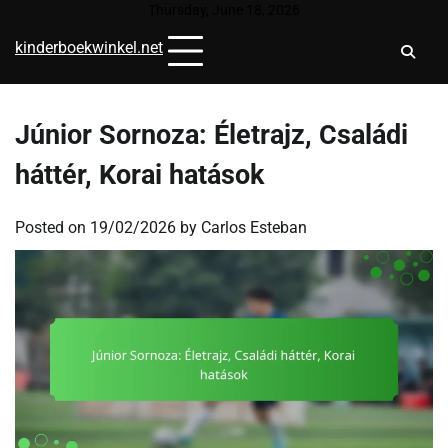
Skip
Thursday, June 18, 2026
to
kinderboekwinkel.net
content
Júnior Sornoza: Életrajz, Családi
háttér, Korai hatások
Posted on
19/02/2026
by
Carlos Esteban