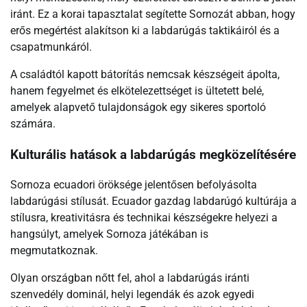
iránt. Ez a korai tapasztalat segítette Sornozát abban, hogy
erős megértést alakítson ki a labdarúgás taktikáiról és a
csapatmunkáról.
A családtól kapott bátorítás nemcsak készségeit ápolta,
hanem fegyelmet és elkötelezettséget is ültetett belé,
amelyek alapvető tulajdonságok egy sikeres sportoló
számára.
Kulturális hatások a labdarúgás megközelítésére
Sornoza ecuadori öröksége jelentősen befolyásolta
labdarúgási stílusát. Ecuador gazdag labdarúgó kultúrája a
stílusra, kreativitásra és technikai készségekre helyezi a
hangsúlyt, amelyek Sornoza játékában is
megmutatkoznak.
Olyan országban nőtt fel, ahol a labdarúgás iránti
szenvedély dominál, helyi legendák és azok egyedi