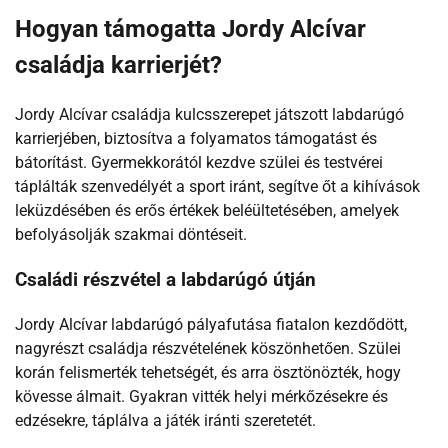
Hogyan támogatta Jordy Alcívar
családja karrierjét?
Jordy Alcívar családja kulcsszerepet játszott labdarúgó
karrierjében, biztosítva a folyamatos támogatást és
bátorítást. Gyermekkorától kezdve szülei és testvérei
táplálták szenvedélyét a sport iránt, segítve őt a kihívások
leküzdésében és erős értékek beléültetésében, amelyek
befolyásolják szakmai döntéseit.
Családi részvétel a labdarúgó útján
Jordy Alcívar labdarúgó pályafutása fiatalon kezdődött,
nagyrészt családja részvételének köszönhetően. Szülei
korán felismerték tehetségét, és arra ösztönözték, hogy
kövesse álmait. Gyakran vitték helyi mérkőzésekre és
edzésekre, táplálva a játék iránti szeretetét.