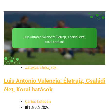
Játékos Életrajzok
Luis Antonio Valencia: Életrajz, Családi
élet, Korai hatások
Carlos Esteban
13/02/2026