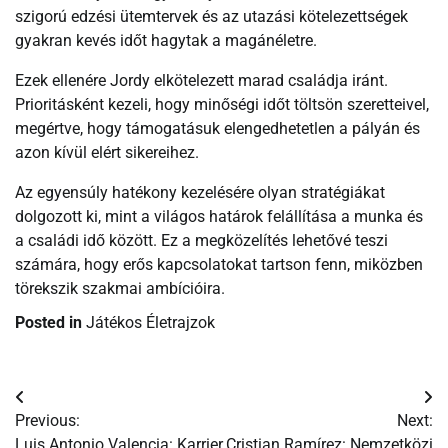
szigorú edzési ütemtervek és az utazási kötelezettségek
gyakran kevés időt hagytak a magánéletre.
Ezek ellenére Jordy elkötelezett marad családja iránt.
Prioritásként kezeli, hogy minőségi időt töltsön szeretteivel,
megértve, hogy támogatásuk elengedhetetlen a pályán és
azon kívül elért sikereihez.
Az egyensúly hatékony kezelésére olyan stratégiákat
dolgozott ki, mint a világos határok felállítása a munka és
a családi idő között. Ez a megközelítés lehetővé teszi
számára, hogy erős kapcsolatokat tartson fenn, miközben
törekszik szakmai ambícióira.
Posted in
Játékos Életrajzok
Post
Previous:
Next:
navigation
Luis Antonio Valencia: Karrier
Cristian Ramírez: Nemzetközi