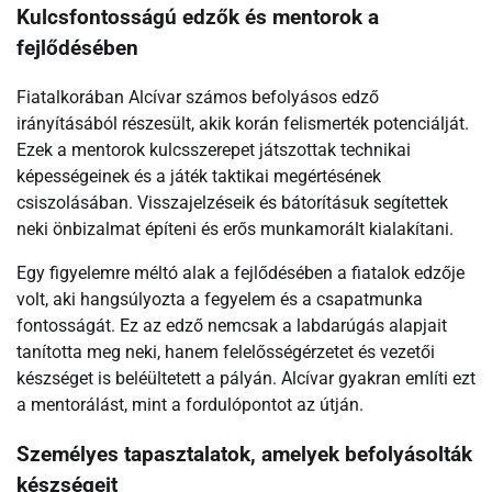
Kulcsfontosságú edzők és mentorok a
fejlődésében
Fiatalkorában Alcívar számos befolyásos edző
irányításából részesült, akik korán felismerték potenciálját.
Ezek a mentorok kulcsszerepet játszottak technikai
képességeinek és a játék taktikai megértésének
csiszolásában. Visszajelzéseik és bátorításuk segítettek
neki önbizalmat építeni és erős munkamorált kialakítani.
Egy figyelemre méltó alak a fejlődésében a fiatalok edzője
volt, aki hangsúlyozta a fegyelem és a csapatmunka
fontosságát. Ez az edző nemcsak a labdarúgás alapjait
tanította meg neki, hanem felelősségérzetet és vezetői
készséget is beléültetett a pályán. Alcívar gyakran említi ezt
a mentorálást, mint a fordulópontot az útján.
Személyes tapasztalatok, amelyek befolyásolták
készségeit