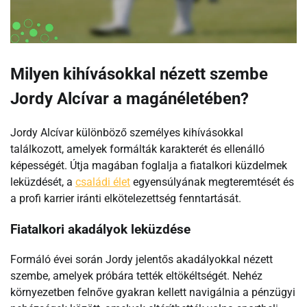
Milyen kihívásokkal nézett szembe
Jordy Alcívar a magánéletében?
Jordy Alcívar különböző személyes kihívásokkal
találkozott, amelyek formálták karakterét és ellenálló
képességét. Útja magában foglalja a fiatalkori küzdelmek
leküzdését, a
családi élet
egyensúlyának megteremtését és
a profi karrier iránti elkötelezettség fenntartását.
Fiatalkori akadályok leküzdése
Formáló évei során Jordy jelentős akadályokkal nézett
szembe, amelyek próbára tették eltökéltségét. Nehéz
környezetben felnőve gyakran kellett navigálnia a pénzügyi