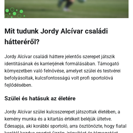
Mit tudunk Jordy Alcívar családi
hátteréről?
Jordy Alcívar családi háttere jelentős szerepet játszik
identitásának és karrierjének formálásában. Támogató
környezetben való felnövése, amelyet szülei és testvérei
befolyásoltak, kulcsfontosságú volt profi sportolóvá
fejlődésében.
Szülei és hatásuk az életére
Jordy Alcívar szülei kulcsszerepet játszottak életében, a
kemény munka és a kitartás értékeit beléjük ültetve.
Édesapja, aki korábbi sportoló, arra ösztönözte, hogy fiatal