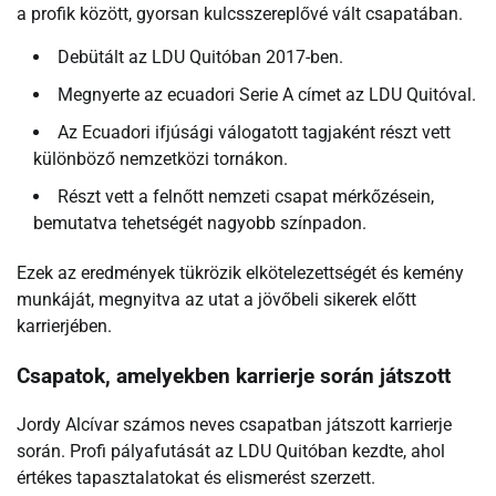
a profik között, gyorsan kulcsszereplővé vált csapatában.
Debütált az LDU Quitóban 2017-ben.
Megnyerte az ecuadori Serie A címet az LDU Quitóval.
Az Ecuadori ifjúsági válogatott tagjaként részt vett
különböző nemzetközi tornákon.
Részt vett a felnőtt nemzeti csapat mérkőzésein,
bemutatva tehetségét nagyobb színpadon.
Ezek az eredmények tükrözik elkötelezettségét és kemény
munkáját, megnyitva az utat a jövőbeli sikerek előtt
karrierjében.
Csapatok, amelyekben karrierje során játszott
Jordy Alcívar számos neves csapatban játszott karrierje
során. Profi pályafutását az LDU Quitóban kezdte, ahol
értékes tapasztalatokat és elismerést szerzett.