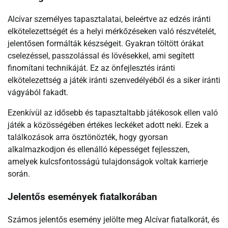
Alcívar személyes tapasztalatai, beleértve az edzés iránti
elkötelezettségét és a helyi mérkőzéseken való részvételét,
jelentősen formálták készségeit. Gyakran töltött órákat
cselezéssel, passzolással és lövésekkel, ami segített
finomítani technikáját. Ez az önfejlesztés iránti
elkötelezettség a játék iránti szenvedélyéből és a siker iránti
vágyából fakadt.
Ezenkívül az idősebb és tapasztaltabb játékosok ellen való
játék a közösségében értékes leckéket adott neki. Ezek a
találkozások arra ösztönözték, hogy gyorsan
alkalmazkodjon és ellenálló képességet fejlesszen,
amelyek kulcsfontosságú tulajdonságok voltak karrierje
során.
Jelentős események fiatalkorában
Számos jelentős esemény jelölte meg Alcívar fiatalkorát, és