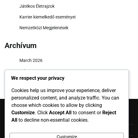
Játékos Életrajzok
Karrier kiemelkedő eseményei
Nemzetközi Megjelenések
Archívum
March 2026
February 2026
We respect your privacy
Cookies help us improve your experience, deliver
personalized content, and analyze traffic. You can
Kategóriák
choose which cookies to allow by clicking
Customize
. Click
Accept All
to consent or
Reject
Játékos Életrajzok
All
to decline non-essential cookies.
Karrier kiemelkedő eseményei
Customize