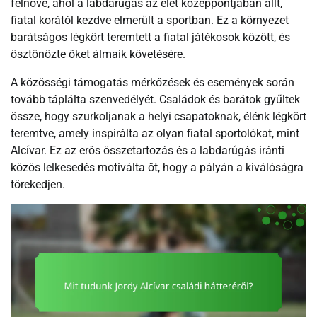
felnőve, ahol a labdarúgás az élet középpontjában állt,
fiatal korától kezdve elmerült a sportban. Ez a környezet
barátságos légkört teremtett a fiatal játékosok között, és
ösztönözte őket álmaik követésére.
A közösségi támogatás mérkőzések és események során
tovább táplálta szenvedélyét. Családok és barátok gyűltek
össze, hogy szurkoljanak a helyi csapatoknak, élénk légkört
teremtve, amely inspirálta az olyan fiatal sportolókat, mint
Alcívar. Ez az erős összetartozás és a labdarúgás iránti
közös lelkesedés motiválta őt, hogy a pályán a kiválóságra
törekedjen.