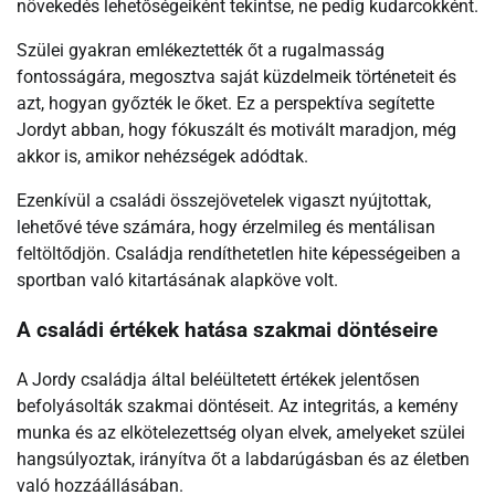
növekedés lehetőségeiként tekintse, ne pedig kudarcokként.
Szülei gyakran emlékeztették őt a rugalmasság
fontosságára, megosztva saját küzdelmeik történeteit és
azt, hogyan győzték le őket. Ez a perspektíva segítette
Jordyt abban, hogy fókuszált és motivált maradjon, még
akkor is, amikor nehézségek adódtak.
Ezenkívül a családi összejövetelek vigaszt nyújtottak,
lehetővé téve számára, hogy érzelmileg és mentálisan
feltöltődjön. Családja rendíthetetlen hite képességeiben a
sportban való kitartásának alapköve volt.
A családi értékek hatása szakmai döntéseire
A Jordy családja által beléültetett értékek jelentősen
befolyásolták szakmai döntéseit. Az integritás, a kemény
munka és az elkötelezettség olyan elvek, amelyeket szülei
hangsúlyoztak, irányítva őt a labdarúgásban és az életben
való hozzáállásában.