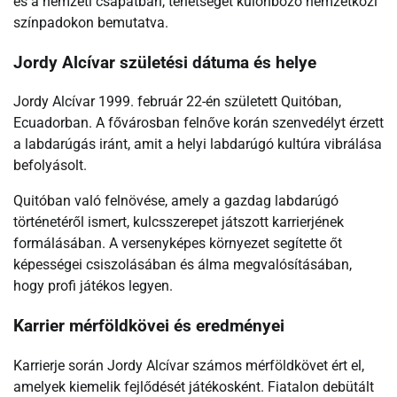
és a nemzeti csapatban, tehetségét különböző nemzetközi
színpadokon bemutatva.
Jordy Alcívar születési dátuma és helye
Jordy Alcívar 1999. február 22-én született Quitóban,
Ecuadorban. A fővárosban felnőve korán szenvedélyt érzett
a labdarúgás iránt, amit a helyi labdarúgó kultúra vibrálása
befolyásolt.
Quitóban való felnövése, amely a gazdag labdarúgó
történetéről ismert, kulcsszerepet játszott karrierjének
formálásában. A versenyképes környezet segítette őt
képességei csiszolásában és álma megvalósításában,
hogy profi játékos legyen.
Karrier mérföldkövei és eredményei
Karrierje során Jordy Alcívar számos mérföldkövet ért el,
amelyek kiemelik fejlődését játékosként. Fiatalon debütált