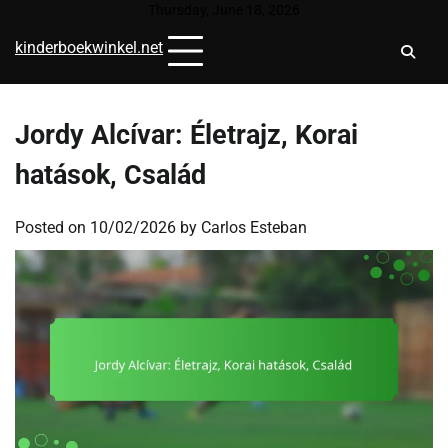
Skip
Thursday, June 18, 2026
to
kinderboekwinkel.net
content
Jordy Alcívar: Életrajz, Korai
hatások, Család
Posted on
10/02/2026
by
Carlos Esteban