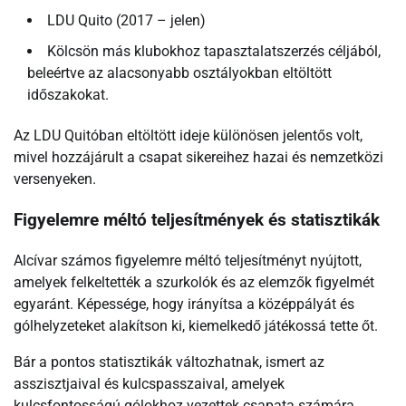
LDU Quito (2017 – jelen)
Kölcsön más klubokhoz tapasztalatszerzés céljából,
beleértve az alacsonyabb osztályokban eltöltött
időszakokat.
Az LDU Quitóban eltöltött ideje különösen jelentős volt,
mivel hozzájárult a csapat sikereihez hazai és nemzetközi
versenyeken.
Figyelemre méltó teljesítmények és statisztikák
Alcívar számos figyelemre méltó teljesítményt nyújtott,
amelyek felkeltették a szurkolók és az elemzők figyelmét
egyaránt. Képessége, hogy irányítsa a középpályát és
gólhelyzeteket alakítson ki, kiemelkedő játékossá tette őt.
Bár a pontos statisztikák változhatnak, ismert az
asszisztjaival és kulcspasszaival, amelyek
kulcsfontosságú gólokhoz vezettek csapata számára.