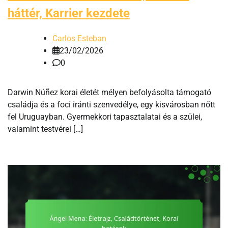
háttér, Karrier kezdete
Carlos Esteban
23/02/2026
0
Darwin Núñez korai életét mélyen befolyásolta támogató
családja és a foci iránti szenvedélye, egy kisvárosban nőtt
fel Uruguayban. Gyermekkori tapasztalatai és a szülei,
valamint testvérei […]