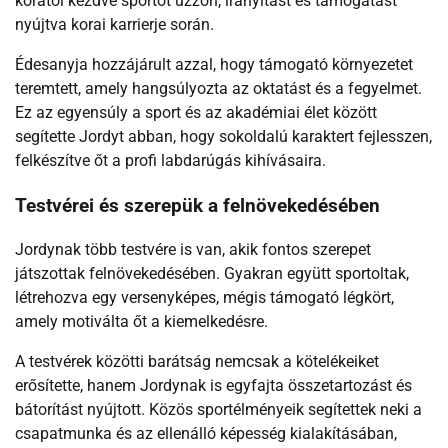
korától kezdve sportot űzzön, irányítást és támogatást
nyújtva korai karrierje során.
Édesanyja hozzájárult azzal, hogy támogató környezetet
teremtett, amely hangsúlyozta az oktatást és a fegyelmet.
Ez az egyensúly a sport és az akadémiai élet között
segítette Jordyt abban, hogy sokoldalú karaktert fejlesszen,
felkészítve őt a profi labdarúgás kihívásaira.
Testvérei és szerepük a felnövekedésében
Jordynak több testvére is van, akik fontos szerepet
játszottak felnövekedésében. Gyakran együtt sportoltak,
létrehozva egy versenyképes, mégis támogató légkört,
amely motiválta őt a kiemelkedésre.
A testvérek közötti barátság nemcsak a kötelékeiket
erősítette, hanem Jordynak is egyfajta összetartozást és
bátorítást nyújtott. Közös sportélményeik segítettek neki a
csapatmunka és az ellenálló képesség kialakításában,