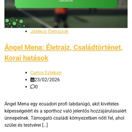
Játékos Életrajzok
Ángel Mena: Életrajz, Családtörténet,
Korai hatások
Carlos Esteban
23/02/2026
0
Ángel Mena egy ecuadori profi labdarúgó, akit kivételes
képességeiért és a sporthoz való jelentős hozzájárulásaiért
ünnepelnek. Támogató családi környezetben nőtt fel, ahol
szülei és testvérei […]