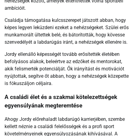
nehézségek között, amelyek eltéríthették volna sportbeli
ambícióit.
Családja támogatása kulcsszerepet játszott abban, hogy
képes legyen leküzdeni ezeket a nehézségeket. Szülei erős
munkamorált ültettek belé, és bátorították, hogy kövesse
szenvedélyét a labdarúgás iránt, a nehézségek ellenére is.
Jordy ellenálló képességét tovább erősítették életében
befolyásos alakok, beleértve az edzőket és mentorokat,
akik felismerték potenciálját. Ők irányítást és motivációt
nyújtottak, segítve őt abban, hogy a nehézségek közepette
is fókuszáljon céljaira.
A családi élet és a szakmai kötelezettségek
egyensúlyának megteremtése
Ahogy Jordy előrehaladt labdarúgó karrierjében, szembe
kellett néznie a családi felelősségek és a profi sport
követelményeinek egyensúlyozásának kihívásával. A