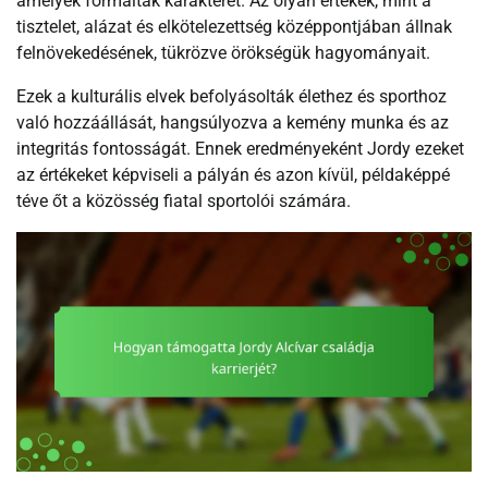
amelyek formálták karakterét. Az olyan értékek, mint a
tisztelet, alázat és elkötelezettség középpontjában állnak
felnövekedésének, tükrözve örökségük hagyományait.
Ezek a kulturális elvek befolyásolták élethez és sporthoz
való hozzáállását, hangsúlyozva a kemény munka és az
integritás fontosságát. Ennek eredményeként Jordy ezeket
az értékeket képviseli a pályán és azon kívül, példaképpé
téve őt a közösség fiatal sportolói számára.