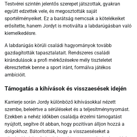
Testvérei szintén jelentős szerepet játszottak, gyakran
együtt edzettek vele, és megosztották saját
sportélményeiket. Ez a barátság nemcsak a kötelékeiket
erősítette, hanem Jordyt is motiválta a labdarúgásban való
kiemelkedésre.
A labdarúgás körüli családi hagyományok tovább
gazdagították tapasztalatait. Rendszeres családi
kirándulások a profi mérkőzésekre mély tiszteletet
ébresztettek benne a sport iránt, formálva játékos
ambícióit.
Támogatás a kihívások és visszaesések idején
Karrierje során Jordy különböző kihívásokkal nézett
szembe, beleértve a sérüléseket és a teljesítménynyomást.
Ezekben a nehéz időkben családja érzelmi támogatást
nyújtott, segítve őt abban, hogy pozitívan álljon hozzá a
dolgokhoz. Bátorították, hogy a visszaeséseket a