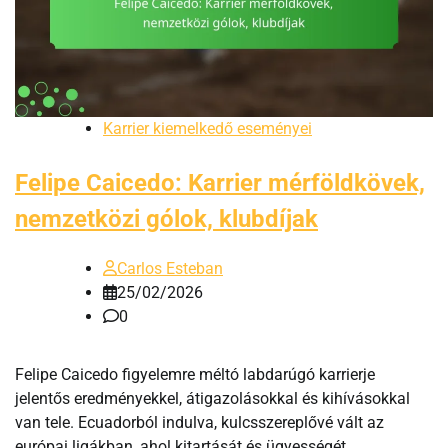
Karrier kiemelkedő eseményei
Felipe Caicedo: Karrier mérföldkövek,
nemzetközi gólok, klubdíjak
Carlos Esteban
25/02/2026
0
Felipe Caicedo figyelemre méltó labdarúgó karrierje
jelentős eredményekkel, átigazolásokkal és kihívásokkal
van tele. Ecuadorból indulva, kulcsszereplővé vált az
európai ligákban, ahol kitartását és ügyességét