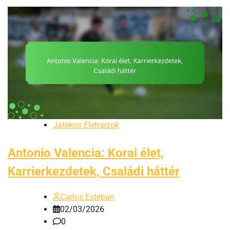
Játékos Életrajzok
Antonio Valencia: Korai élet,
Karrierkezdetek, Családi háttér
Carlos Esteban
02/03/2026
0