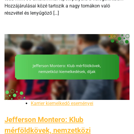
Hozzájárulásai közé tartozik a nagy tornákon való
részvétel és lenyűgöző […]
Karrier kiemelkedő eseményei
Jefferson Montero: Klub
mérföldkövek, nemzetközi