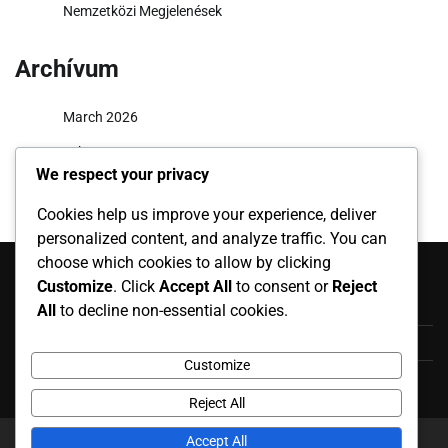
Nemzetközi Megjelenések
Archívum
March 2026
February 2026
We respect your privacy
Cookies help us improve your experience, deliver
personalized content, and analyze traffic. You can
Kategóriák
choose which cookies to allow by clicking
Customize
. Click
Accept All
to consent or
Reject
Játékos Életrajzok
All
to decline non-essential cookies.
Karrier kiemelkedő eseményei
Customize
Nemzetközi Megjelenések
Reject All
Accept All
Copyright © 2026
kinderboekwinkel.net
Theme: News