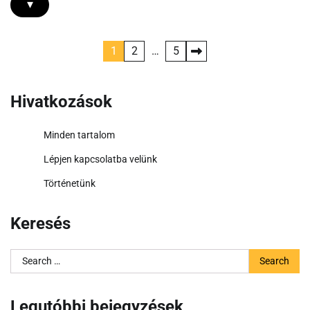
▾
Posts
1
2
…
5
pagination
Hivatkozások
Minden tartalom
Lépjen kapcsolatba velünk
Történetünk
Keresés
Search
for:
Legutóbbi bejegyzések