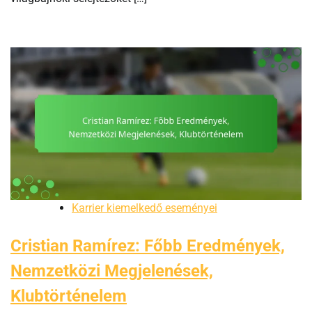
Karrier kiemelkedő eseményei
Cristian Ramírez: Főbb Eredmények,
Nemzetközi Megjelenések,
Klubtörténelem