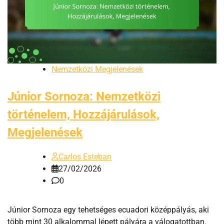
Nemzetközi Megjelenések
Júnior Sornoza: Nemzetközi
történelem, Hozzájárulások,
Megjelenések
Carlos Esteban
27/02/2026
0
Júnior Sornoza egy tehetséges ecuadori középpályás, aki
több mint 30 alkalommal lépett pályára a válogatottban.