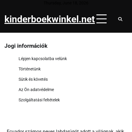
Skip
Thursday, June 18, 2026
to
kinderboekwinkel.net
content
Jogi információk
Lépjen kapcsolatba velünk
Történetünk
Sütik és követés
Az Ön adatvédelme
Szolgáltatási feltételek
Ecuador számos neves labdarúgót adott a világnak, akik