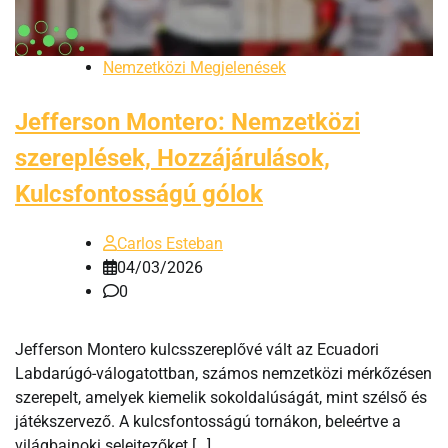
Nemzetközi Megjelenések
Jefferson Montero: Nemzetközi
szereplések, Hozzájárulások,
Kulcsfontosságú gólok
Carlos Esteban
04/03/2026
0
Jefferson Montero kulcsszereplővé vált az Ecuadori
Labdarúgó-válogatottban, számos nemzetközi mérkőzésen
szerepelt, amelyek kiemelik sokoldalúságát, mint szélső és
játékszervező. A kulcsfontosságú tornákon, beleértve a
világbajnoki selejtezőket […]