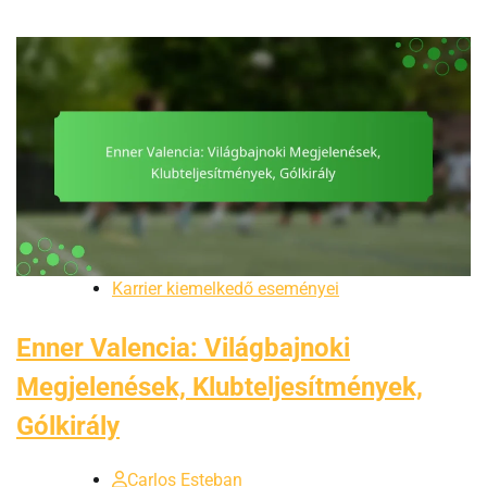
Karrier kiemelkedő eseményei
Enner Valencia: Világbajnoki
Megjelenések, Klubteljesítmények,
Gólkirály
Carlos Esteban