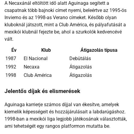
A Necaxánál eltöltött idő alatt Aguinaga segített a
csapatnak több bajnoki címet nyerni, beleértve az 1995-ös
Invierno és az 1998-as Verano címeket. Később olyan
kluboknál játszott, mint a Club América, és pályafutását a
mexikói klubnál fejezte be, ahol a szurkolók kedvencévé
vált.
Év
Klub
Átigazolás típusa
1987
El Nacional
Debütálás
1992
Necaxa
Átigazolás
1998
Club América
Átigazolás
Jelentős díjak és elismerések
Aguinaga karrierje számos díjjal van ékesítve, amelyek
kiemelik képességeit és hozzájárulásait a labdarúgáshoz.
1998-ban a mexikói liga legjobb játékosának választották,
ami tehetségét egy rangos platformon mutatta be.