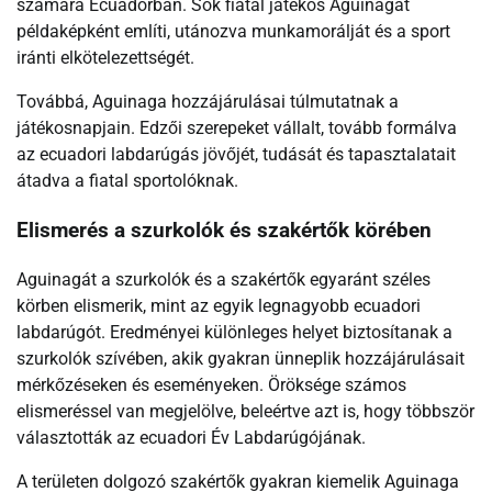
számára Ecuadorban. Sok fiatal játékos Aguinagát
példaképként említi, utánozva munkamorálját és a sport
iránti elkötelezettségét.
Továbbá, Aguinaga hozzájárulásai túlmutatnak a
játékosnapjain. Edzői szerepeket vállalt, tovább formálva
az ecuadori labdarúgás jövőjét, tudását és tapasztalatait
átadva a fiatal sportolóknak.
Elismerés a szurkolók és szakértők körében
Aguinagát a szurkolók és a szakértők egyaránt széles
körben elismerik, mint az egyik legnagyobb ecuadori
labdarúgót. Eredményei különleges helyet biztosítanak a
szurkolók szívében, akik gyakran ünneplik hozzájárulásait
mérkőzéseken és eseményeken. Öröksége számos
elismeréssel van megjelölve, beleértve azt is, hogy többször
választották az ecuadori Év Labdarúgójának.
A területen dolgozó szakértők gyakran kiemelik Aguinaga