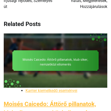
Ifjúsági fejlődés, Személyes
hatás, Megjelenések,
út
Hozzájárulások
Related Posts
Karrier kiemelkedő eseményei
Moisés Caicedo: Áttörő pillanatok,