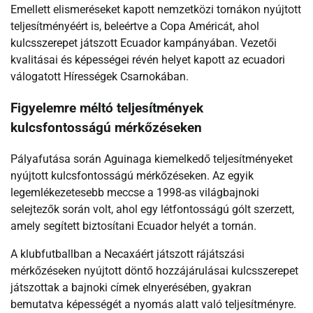
Emellett elismeréseket kapott nemzetközi tornákon nyújtott
teljesítményéért is, beleértve a Copa Américát, ahol
kulcsszerepet játszott Ecuador kampányában. Vezetői
kvalitásai és képességei révén helyet kapott az ecuadori
válogatott Hírességek Csarnokában.
Figyelemre méltó teljesítmények
kulcsfontosságú mérkőzéseken
Pályafutása során Aguinaga kiemelkedő teljesítményeket
nyújtott kulcsfontosságú mérkőzéseken. Az egyik
legemlékezetesebb meccse a 1998-as világbajnoki
selejtezők során volt, ahol egy létfontosságú gólt szerzett,
amely segített biztosítani Ecuador helyét a tornán.
A klubfutballban a Necaxáért játszott rájátszási
mérkőzéseken nyújtott döntő hozzájárulásai kulcsszerepet
játszottak a bajnoki címek elnyerésében, gyakran
bemutatva képességét a nyomás alatt való teljesítményre.