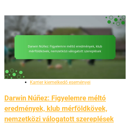
Karrier kiemelkedő eseményei
Darwin Núñez: Figyelemre méltó
eredmények, klub mérföldkövek,
nemzetközi válogatott szereplések