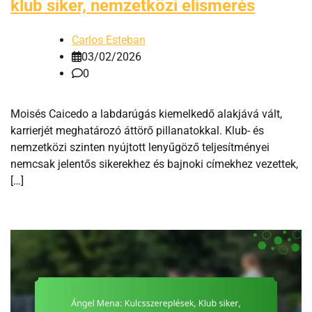
klub siker, nemzetközi elismerés
Carlos Esteban
03/02/2026
0
Moisés Caicedo a labdarúgás kiemelkedő alakjává vált,
karrierjét meghatározó áttörő pillanatokkal. Klub- és
nemzetközi szinten nyújtott lenyűgöző teljesítményei
nemcsak jelentős sikerekhez és bajnoki címekhez vezettek,
[…]