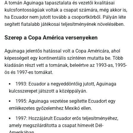
A tornán Aguinaga tapasztalata és vezetői kvalitásai
kulcsfontosságúak voltak a csapat számára, még akkor is,
ha Ecuador nem jutott tovább a csoportkörből. Pályán léte
segített fiatalabb játékosai teljesítményének növelésében.
Szerep a Copa América versenyeken
Aguinaga jelentős hatással volt a Copa Américára, ahol
képességeit egy kontinentális színtéren mutatta be. Több
kiadásán részt vett a tornának, beleértve az 1993-as, 1995-
ös és 1997-es tornákat.
1993: Ecuador a negyeddöntőig jutott, Aguinaga
kulcsszerepet játszott a középpályán.
1995: Aguinaga vezetése segítette Ecuadort egy
emlékezetes győzelemhez Mexikó ellen.
1997: Hozzájárult Ecuador erős teljesítményéhez,
amely megszilárdította a csapat hírnevét Dél-
Amerikában.