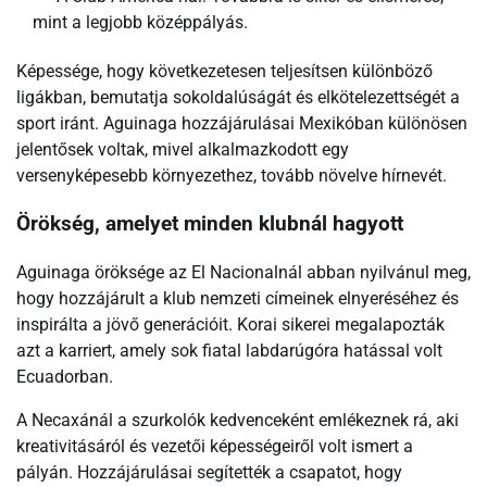
mint a legjobb középpályás.
Képessége, hogy következetesen teljesítsen különböző
ligákban, bemutatja sokoldalúságát és elkötelezettségét a
sport iránt. Aguinaga hozzájárulásai Mexikóban különösen
jelentősek voltak, mivel alkalmazkodott egy
versenyképesebb környezethez, tovább növelve hírnevét.
Örökség, amelyet minden klubnál hagyott
Aguinaga öröksége az El Nacionalnál abban nyilvánul meg,
hogy hozzájárult a klub nemzeti címeinek elnyeréséhez és
inspirálta a jövő generációit. Korai sikerei megalapozták
azt a karriert, amely sok fiatal labdarúgóra hatással volt
Ecuadorban.
A Necaxánál a szurkolók kedvenceként emlékeznek rá, aki
kreativitásáról és vezetői képességeiről volt ismert a
pályán. Hozzájárulásai segítették a csapatot, hogy