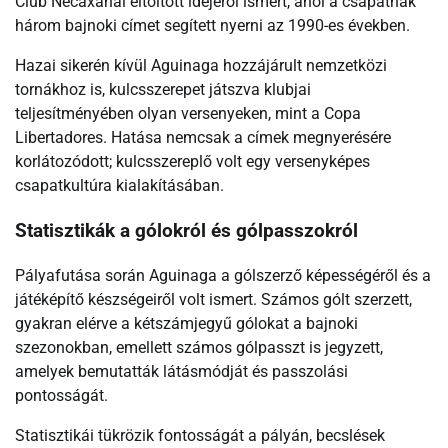
Club Necaxánál eltöltött idejéről ismert, ahol a csapatnak
három bajnoki címet segített nyerni az 1990-es években.
Hazai sikerén kívül Aguinaga hozzájárult nemzetközi
tornákhoz is, kulcsszerepet játszva klubjai
teljesítményében olyan versenyeken, mint a Copa
Libertadores. Hatása nemcsak a címek megnyerésére
korlátozódott; kulcsszereplő volt egy versenyképes
csapatkultúra kialakításában.
Statisztikák a gólokról és gólpasszokról
Pályafutása során Aguinaga a gólszerző képességéről és a
játéképítő készségeiről volt ismert. Számos gólt szerzett,
gyakran elérve a kétszámjegyű gólokat a bajnoki
szezonokban, emellett számos gólpasszt is jegyzett,
amelyek bemutatták látásmódját és passzolási
pontosságát.
Statisztikái tükrözik fontosságát a pályán, becslések