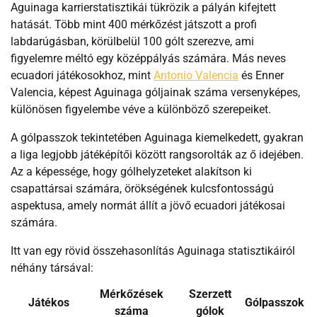
Aguinaga karrierstatisztikái tükrözik a pályán kifejtett
hatását. Több mint 400 mérkőzést játszott a profi
labdarúgásban, körülbelül 100 gólt szerezve, ami
figyelemre méltó egy középpályás számára. Más neves
ecuadori játékosokhoz, mint
Antonio Valencia
és Enner
Valencia, képest Aguinaga góljainak száma versenyképes,
különösen figyelembe véve a különböző szerepeiket.
A gólpasszok tekintetében Aguinaga kiemelkedett, gyakran
a liga legjobb játéképítői között rangsorolták az ő idejében.
Az a képessége, hogy gólhelyzeteket alakítson ki
csapattársai számára, örökségének kulcsfontosságú
aspektusa, amely normát állít a jövő ecuadori játékosai
számára.
Itt van egy rövid összehasonlítás Aguinaga statisztikáiról
néhány társával:
Mérkőzések
Szerzett
Játékos
Gólpasszok
száma
gólok