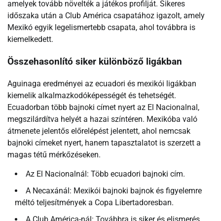
amelyek tovább növelték a játékos profilját. Sikeres
időszaka után a Club América csapatához igazolt, amely
Mexikó egyik legelismertebb csapata, ahol továbbra is
kiemelkedett.
Összehasonlító siker különböző ligákban
Aguinaga eredményei az ecuadori és mexikói ligákban
kiemelik alkalmazkodóképességét és tehetségét.
Ecuadorban több bajnoki címet nyert az El Nacionalnal,
megszilárdítva helyét a hazai színtéren. Mexikóba való
átmenete jelentős előrelépést jelentett, ahol nemcsak
bajnoki címeket nyert, hanem tapasztalatot is szerzett a
magas tétű mérkőzéseken.
Az El Nacionalnál: Több ecuadori bajnoki cím.
A Necaxánál: Mexikói bajnoki bajnok és figyelemre
méltó teljesítmények a Copa Libertadoresban.
A Club América-nál: Továbbra is siker és elismerés,