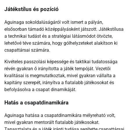
Játékstílus és pozíció
Aguinaga sokoldalúságáról volt ismert a pályán,
elsősorban támadó középpályásként játszott. Játékstílusa
a technikai tudást és a stratégiai látásmódot ötvözte,
lehetővé téve számára, hogy gólhelyzeteket alakítson ki
csapattársai számára.
Kivételes passzolási képessége és taktikai tudatossága
révén gyakran ő irányította a játék tempóját. Vezetői
kvalitásai is megmutatkoztak, mivel gyakran vállalta a
kapitány szerepét, irányítva a fiatalabb játékosokat és
befolyásolva a csapat dinamikáját.
Hatás a csapatdinamikára
Aguinaga hatása a csapatdinamikára mélyreható volt,
mivel gyakran mentorált fiatalabb játékosokat.
Tapasztalata és a játék iránti tudása segítette csapattársai