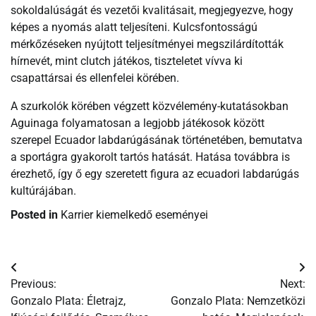
sokoldalúságát és vezetői kvalitásait, megjegyezve, hogy
képes a nyomás alatt teljesíteni. Kulcsfontosságú
mérkőzéseken nyújtott teljesítményei megszilárdították
hírnevét, mint clutch játékos, tiszteletet vívva ki
csapattársai és ellenfelei körében.
A szurkolók körében végzett közvélemény-kutatásokban
Aguinaga folyamatosan a legjobb játékosok között
szerepel Ecuador labdarúgásának történetében, bemutatva
a sportágra gyakorolt tartós hatását. Hatása továbbra is
érezhető, így ő egy szeretett figura az ecuadori labdarúgás
kultúrájában.
Posted in
Karrier kiemelkedő eseményei
Post
Previous:
Next:
navigation
Gonzalo Plata: Életrajz,
Gonzalo Plata: Nemzetközi