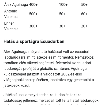
Álex Aguinaga
400+
100+
50+
Antonio
500+
50+
60+
Valencia
Enner
300+
30+
20+
Valencia
Hatás a sportágra Ecuadorban
Álex Aguinaga mélyreható hatással volt az ecuadori
labdarúgásra, mint játékos és mint mentor. Nemzetközi
tornákon elért sikerei segítettek felemelni az ecuadori
labdarúgás profilját a globális színtéren. Aguinaga
kulcsszerepet játszott a válogatott 2002-es első
világbajnoki szereplésében, inspirálva egy generációt a
játékosok közül.
Játékstílusa, amelyet technikai tudás és taktikai
tudatosság jellemez, mércét állított fel a fiatal labdarúgók