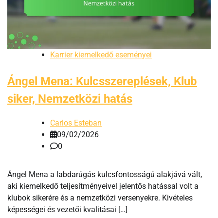
Karrier kiemelkedő eseményei
Ángel Mena: Kulcsszereplések, Klub
siker, Nemzetközi hatás
Carlos Esteban
09/02/2026
0
Ángel Mena a labdarúgás kulcsfontosságú alakjává vált,
aki kiemelkedő teljesítményeivel jelentős hatással volt a
klubok sikerére és a nemzetközi versenyekre. Kivételes
képességei és vezetői kvalitásai […]