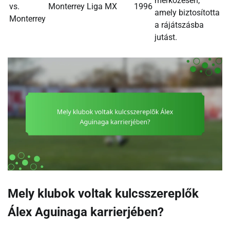
mérkőzésen,
vs.
Monterrey
Liga MX
1996
amely biztosította
Monterrey
a rájátszásba
jutást.
Mely klubok voltak kulcsszereplők
Álex Aguinaga karrierjében?