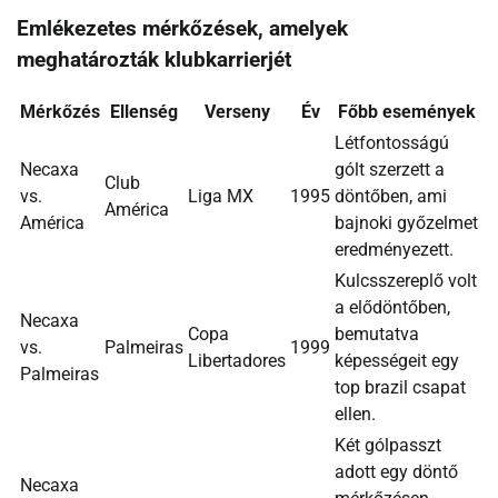
Emlékezetes mérkőzések, amelyek
meghatározták klubkarrierjét
Mérkőzés
Ellenség
Verseny
Év
Főbb események
Létfontosságú
Necaxa
gólt szerzett a
Club
vs.
Liga MX
1995
döntőben, ami
América
América
bajnoki győzelmet
eredményezett.
Kulcsszereplő volt
a elődöntőben,
Necaxa
Copa
bemutatva
vs.
Palmeiras
1999
Libertadores
képességeit egy
Palmeiras
top brazil csapat
ellen.
Két gólpasszt
adott egy döntő
Necaxa