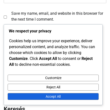
Save my name, email, and website in this browser for
the next time I comment.
We respect your privacy
Cookies help us improve your experience, deliver
personalized content, and analyze traffic. You can
choose which cookies to allow by clicking
Customize
. Click
Accept All
to consent or
Reject
All
to decline non-essential cookies.
Hivatkozások
Minden tartalom
Customize
Lépjen kapcsolatba velünk
Reject All
Történetünk
Accept All
Keresés