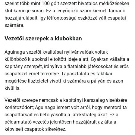
szerint több mint 100 gólt szerzett hivatalos mérkőzéseken
klubkarrierje során. Ez a lenyűgöző szám kiemeli támadó
hozzájárulásait, így létfontosságú eszközzé vált csapatai
számára.
Vezetői szerepek a klubokban
Aguinaga vezetői kvalitásai nyilvánvalóak voltak
különböző kluboknál eltöltött ideje alatt. Gyakran vállalta a
kapitány szerepét, irányítva a fiatalabb játékosokat és erős
csapatszellemet teremtve. Tapasztalata és taktikai
megértése tiszteletet vívott ki számára a pályán és azon
kívül is.
Vezetői szerepe nemcsak a kapitányi karszalag viselésére
korlátozódott; Aguinaga ismert volt arról, hogy mentorálta
csapattársait és befolyásolta a játékstratégiákat. Ez a
példamutató vezetés jelentősen hozzájárult az általa
képviselt csapatok sikeréhez.