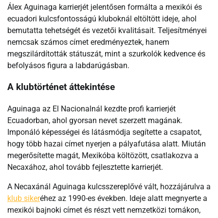
Álex Aguinaga karrierjét jelentősen formálta a mexikói és
ecuadori kulcsfontosságú kluboknál eltöltött ideje, ahol
bemutatta tehetségét és vezetői kvalitásait. Teljesítményei
nemcsak számos címet eredményeztek, hanem
megszilárdították státuszát, mint a szurkolók kedvence és
befolyásos figura a labdarúgásban.
A klubtörténet áttekintése
Aguinaga az El Nacionalnál kezdte profi karrierjét
Ecuadorban, ahol gyorsan nevet szerzett magának.
Imponáló képességei és látásmódja segítette a csapatot,
hogy több hazai címet nyerjen a pályafutása alatt. Miután
megerősítette magát, Mexikóba költözött, csatlakozva a
Necaxához, ahol tovább fejlesztette karrierjét.
A Necaxánál Aguinaga kulcsszereplővé vált, hozzájárulva a
klub siker
éhez az 1990-es években. Ideje alatt megnyerte a
mexikói bajnoki címet és részt vett nemzetközi tornákon,