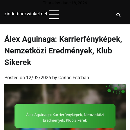
Skip
Thursday, June 18, 2026
to
kinderboekwinkel.net
content
Álex Aguinaga: Karrierfényképek,
Nemzetközi Eredmények, Klub
Sikerek
Posted on
12/02/2026
by
Carlos Esteban