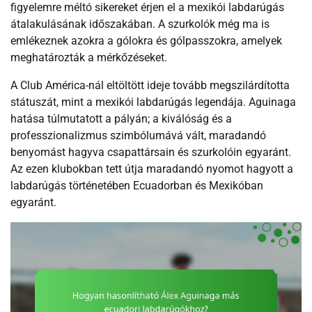
figyelemre méltó sikereket érjen el a mexikói labdarúgás
átalakulásának időszakában. A szurkolók még ma is
emlékeznek azokra a gólokra és gólpasszokra, amelyek
meghatározták a mérkőzéseket.
A Club América-nál eltöltött ideje tovább megszilárdította
státuszát, mint a mexikói labdarúgás legendája. Aguinaga
hatása túlmutatott a pályán; a kiválóság és a
professzionalizmus szimbólumává vált, maradandó
benyomást hagyva csapattársain és szurkolóin egyaránt.
Az ezen klubokban tett útja maradandó nyomot hagyott a
labdarúgás történetében Ecuadorban és Mexikóban
egyaránt.